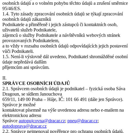
osobních údajů a o volném pohybu těchto údajů a zrušení směrnice
95/46/ES.
1.4. Tyto zásady zpracování osobních údajů se týkají zpracování
osobních údajů zákazníků
Podnikatele a přiměřeně i jejich zástupců či kontaktních osob,
uživatelů služeb Podnikatele,
zájemců o služby Podnikatele a návštěvníků webových stránek
provozovaných Podnikatelem,
a to vždy v rozsahu osobních údajů odpovídajících jejich postavení
vůči Podnikateli.
1.5. Není-li výslovně dál uvedeno, Podnikatel shromážděné osobní
údaje nepředává dalším
příjemcům ani správcům.
II.
SPRÁVCE OSOBNÍCH ÚDAJŮ
2.1. Správcem osobních údajů je podnikatel – fyzická osoba Sáva
Dragoun, se sídlem Janouchova
659/11, 149 00 Praha – Háje, IČ: 101 66 491 (dále jen Správce).
Správce je možné
kontaktovat písemně na výše uvedenou adresu nebo e-mailem na
elektronickou adresu
Správce
autopujcovna@dracar.cz
;
pneu@dracar.cz
;
autodoprava@dracar.cz
2.2. Správce nejmenoval pověřence pro ochranu osobních údajů.