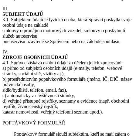
III.
SUBJEKT ÚDAJŮ
3.1. Subjektem údajů je fyzická osoba, která Správci poskytla svoje
osobní údaje na základě
smlouvy o pronájmu motorových vozidel, smlouvy o poskytnutí
služeb autoservisu,
pneuservisu uzavřené se Správcem nebo na základě souhlasu.
IV.
ZDROJE OSOBNÍCH ÚDAJŮ
4.1. Správce získává osobní údaje za účelem jejich zpracování:
a) přímo od subjektů osobních údajů (e-maily, telefon, webové
stránky, sociální sítě, vizitky aj.),
b) prostřednictvím poptávkového formuláře (jméno, IČ, DIČ, název
právnické osoby,
sídlo/bydliště, telefon, email, fax),
c) automaticky z návštěvnosti stránky,
d) veřejně přístupné rejstříky, seznamy a evidence (např. obchodní
rejstřík, živnostenský rejstřík,
katastr nemovitostí, veřejný telefonní seznam apod.).
POPTÁVKOVÝ FORMULÁŘ
Poptávkový formulář slouží subjektům, kteří se mají zájem o