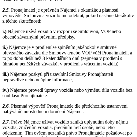
2.5.
Pronajímatel je oprávněn Nájemci s okamžitou platností
vypovědět Smlouvu a vozidlo mu odebrat, pokud nastane kterákoliv
z těchto skutečností:
i.)
Nájemce užívá vozidlo v rozporu se Smlouvou, VOP nebo
obecně závaznými právními předpisy,
ii.)
Nájemce je v prodlení se splněním jakéhokoliv smluvně
převzatého závazku dle Smlouvy a/nebo VOP vůči Pronajímateli, a
to po dobu delší než 3 kalendářních dnů (zejména v prodlení s
úhradou peněžitých závazků, v prodlení s vrácením vozidla),
iii.)
Nájemce poskytl při uzavírání Smlouvy Pronajímateli
nepravdivé nebo neúplné informace,
iv
.) Nájemce provedl úpravy vozidla nebo výměnu dílu vozidla bez
souhlasu Pronajímatele.
2.6
.
Písemná výpověď Pronajímatele dle předchozího ustanovení
nabývá účinnosti dnem doručení Nájemci.
2.7
.
Právo Nájemce užívat vozidlo zaniká uplynutím doby nájmu
vozidla, zničením vozidla, předáním třetí osobě, nebo jeho
odcizením. Tím ovšem nezaniká právo Pronajímatele požadovat po