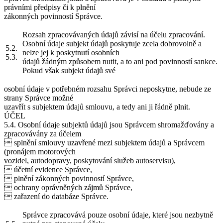
právními předpisy či k plnění
zákonných povinností Správce.
Rozsah zpracovávaných údajů závisí na účelu zpracování.
Osobní údaje subjekt údajů poskytuje zcela dobrovolně a
5.2.
nelze jej k poskytnutí osobních
5.3.
údajů žádným způsobem nutit, a to ani pod povinností sankce.
Pokud však subjekt údajů své
osobní údaje v potřebném rozsahu Správci neposkytne, nebude ze
strany Správce možné
uzavřít s subjektem údajů smlouvu, a tedy ani ji řádně plnit.
ÚČEL
5.4. Osobní údaje subjektů údajů jsou Správcem shromažďovány a
zpracovávány za účelem
 splnění smlouvy uzavřené mezi subjektem údajů a Správcem
(pronájem motorových
vozidel, autodopravy, poskytování služeb autoservisu),
 účetní evidence Správce,
 plnění zákonných povinností Správce,
 ochrany oprávněných zájmů Správce,
 zařazení do databáze Správce.
Správce zpracovává pouze osobní údaje, které jsou nezbytně