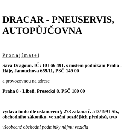
DRACAR - PNEUSERVIS,
AUTOPŮJČOVNA
P r o n a j í m a t e l
Sáva Dragoun, IČ: 101 66 491, s místem podnikání Praha -
Háje, Janouchova 659/11, PSČ 149 00
a provozovnou na adrese
Praha 8 - Libeň, Prosecká 8, PSČ 180 00
vydává tímto dle ustanovení § 273 zákona č. 513/1991 Sb.,
obchodního zákoníku, ve znění pozdějších předpisů, tyto
všeobecné obchodní podmínky nájmu vozidla