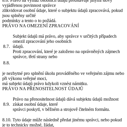
8.6. Právo na výmaz osobních údajů představuje jinými slovy
vyjádřenou povinnost správce
zlikvidovat osobní údaje, které o subjektu údajů zpracovává, pokud
jsou splněny určité
podmínky a tento o to požádá.
PRÁVO NA OMEZENÍ ZPRACOVÁNÍ
Subjekt údajů má právo, aby správce v určitých případech
omezil zpracování jeho osobních
8.7.
údajů.
Proti zpracování, které je založeno na oprávněných zájmech
správce, třetí strany nebo
8.8.
je nezbytné pro splnění úkolu prováděného ve veřejném zájmu nebo
při výkonu veřejné moci,
má subjekt údajů právo kdykoli vznést námitku.
PRÁVO NA PŘENOSITELNOST ÚDAJŮ
Právo na přenositelnost údajů dává subjektu údajů možnost
8.9.
získat osobní údaje, které
správci poskytl, v běžném a strojově čitelném formátu.
8.10. Tyto údaje může následně předat jinému správci, nebo pokud
je to technicky možné, žádat,