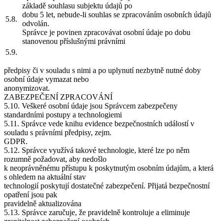
základě souhlasu subjektu údajů po
dobu 5 let, nebude-li souhlas se zpracováním osobních údajů
5.8.
odvolán.
Správce je povinen zpracovávat osobní údaje po dobu
stanovenou příslušnými právními
5.9.
předpisy či v souladu s nimi a po uplynutí nezbytně nutné doby
osobní údaje vymazat nebo
anonymizovat.
ZABEZPEČENÍ ZPRACOVÁNÍ
5.10. Veškeré osobní údaje jsou Správcem zabezpečeny
standardními postupy a technologiemi
5.11. Správce vede knihu evidence bezpečnostních událostí v
souladu s právními předpisy, zejm.
GDPR.
5.12. Správce využívá takové technologie, které lze po něm
rozumně požadovat, aby nedošlo
k neoprávněnému přístupu k poskytnutým osobním údajům, a která
s ohledem na aktuální stav
technologií poskytují dostatečné zabezpečení. Přijatá bezpečnostní
opatření jsou pak
pravidelně aktualizována
5.13. Správce zaručuje, že pravidelně kontroluje a eliminuje