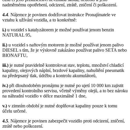
nadměrnému opotřebení, odcizení, ztrátě, zničení či poškození.
4.4
.
Nájemce je povinen dodržovat instrukce Pronajímatele ve
vztahu k užívání vozidla, a to konkrétně:
i.)
u vozidel s katalyzátorem je možné používat jenom benzin
NATURAL 95,
ii.)
u vozidel s naftovým motorem je možné používat jenom palivo
DIESEL s tím, že je výslovně zakázáno používat palivo SETA nebo
BIONAFTU,
iii.)
je nutné pravidelně kontrolovat stav, teplotu, množství chladicí
kapaliny, olejových náplní, brzdové kapaliny, nahuštění pneumatik
na předepsaný tlak, údržbu a kontrolu akumulátorů,
iv.)
při dlouhodobém pronájmu je nutné po ujetí 10 000 km zajistit
provedení kontrolního servisu, včetně výměny olejů, a to bez nároku
na náhradní vozidlo v délce maximálně 1 dne,
v.)
v zimním období je nutné doplňovat kapaliny pouze k tomu
účelu určené.
4.5
.
Nájemce je povinen zabezpečit vozidlo proti odcizení, zničení,
ztrátě nebo poškození.