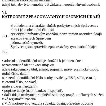
zranitelnost zabezpečení osobních
údajů tak, aby tyto nemohly být získány neoprávněnými osobami.
VI.
KATEGORIE ZPRACOVÁVANÝCH OSOBNÍCH ÚDAJŮ
S ohledem na charakter služeb poskytovaných Správcem v
rámci jeho obchodní činnosti
fyzickým i právnickým osobám, nelze rozsah osobních údajů
6.1.
zpracovávaných Správcem
jednoznačně vymezit.
Správcem jsou zpravidla zpracovávány tyto osobní údaje:
6.2.
• adresní a identifikační údaje sloužící k jednoznačné a
nezaměnitelné identifikaci subjektu
údajů (akademický titul, jméno, příjmení, název právnické osoby,
rodné číslo, datum
narození, identifikační číslo osoby, trvalé bydliště, sídlo, e-mail,
telefonní číslo, pohlaví,
místo a okres narození),
• popisné údaje (např. bankovní spojení),
• další údaje nezbytné pro plněné smlouvy (např. u některých služeb
také registrační značka
a VIN motorového vozidla subjektu údajů, případně odborné