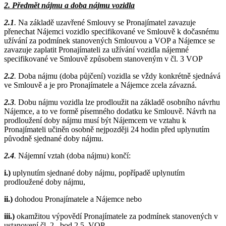
2. Předmět nájmu a doba nájmu vozidla
2.1
.
Na základě uzavřené Smlouvy se Pronajímatel zavazuje
přenechat Nájemci vozidlo specifikované ve Smlouvě k dočasnému
užívání za podmínek stanovených Smlouvou a VOP a Nájemce se
zavazuje zaplatit Pronajímateli za užívání vozidla nájemné
specifikované ve Smlouvě způsobem stanoveným v čl. 3 VOP
2.2
.
Doba nájmu (doba půjčení) vozidla se vždy konkrétně sjednává
ve Smlouvě a je pro Pronajímatele a Nájemce zcela závazná.
2.3
.
Dobu nájmu vozidla lze prodloužit na základě osobního návrhu
Nájemce, a to ve formě písemného dodatku ke Smlouvě. Návrh na
prodloužení doby nájmu musí být Nájemcem ve vztahu k
Pronajímateli učiněn osobně nejpozději 24 hodin před uplynutím
původně sjednané doby nájmu.
2.4
.
Nájemní vztah (doba nájmu) končí:
i.)
uplynutím sjednané doby nájmu, popřípadě uplynutím
prodloužené doby nájmu,
ii.)
dohodou Pronajímatele a Nájemce nebo
iii.)
okamžitou výpovědí Pronajímatele za podmínek stanovených v
ustanovení čl. 2., bod 2.5. VOP