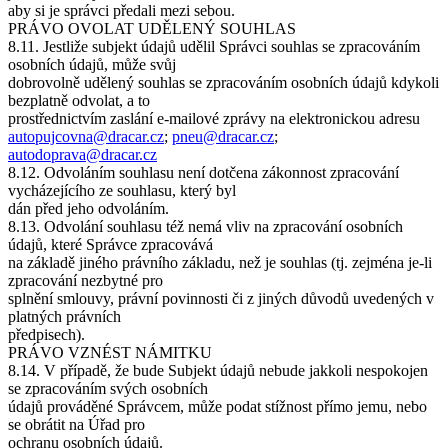
aby si je správci předali mezi sebou.
PRÁVO OVOLAT UDĚLENÝ SOUHLAS
8.11. Jestliže subjekt údajů udělil Správci souhlas se zpracováním
osobních údajů, může svůj
dobrovolně udělený souhlas se zpracováním osobních údajů kdykoli
bezplatně odvolat, a to
prostřednictvím zaslání e-mailové zprávy na elektronickou adresu
autopujcovna@dracar.cz
;
pneu@dracar.cz
;
autodoprava@dracar.cz
8.12. Odvoláním souhlasu není dotčena zákonnost zpracování
vycházejícího ze souhlasu, který byl
dán před jeho odvoláním.
8.13. Odvolání souhlasu též nemá vliv na zpracování osobních
údajů, které Správce zpracovává
na základě jiného právního základu, než je souhlas (tj. zejména je-li
zpracování nezbytné pro
splnění smlouvy, právní povinnosti či z jiných důvodů uvedených v
platných právních
předpisech).
PRÁVO VZNÉST NÁMITKU
8.14. V případě, že bude Subjekt údajů nebude jakkoli nespokojen
se zpracováním svých osobních
údajů prováděné Správcem, může podat stížnost přímo jemu, nebo
se obrátit na Úřad pro
ochranu osobních údajů.