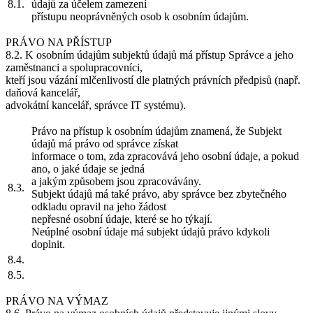
8.1.
údajů za účelem zamezení
přístupu neoprávněných osob k osobním údajům.
PRÁVO NA PŘÍSTUP
8.2. K osobním údajům subjektů údajů má přístup Správce a jeho
zaměstnanci a spolupracovníci,
kteří jsou vázání mlčenlivostí dle platných právních předpisů (např.
daňová kancelář,
advokátní kancelář, správce IT systému).
Právo na přístup k osobním údajům znamená, že Subjekt
údajů má právo od správce získat
informace o tom, zda zpracovává jeho osobní údaje, a pokud
ano, o jaké údaje se jedná
a jakým způsobem jsou zpracovávány.
8.3.
Subjekt údajů má také právo, aby správce bez zbytečného
odkladu opravil na jeho žádost
nepřesné osobní údaje, které se ho týkají.
Neúplné osobní údaje má subjekt údajů právo kdykoli
doplnit.
8.4.
8.5.
PRÁVO NA VÝMAZ