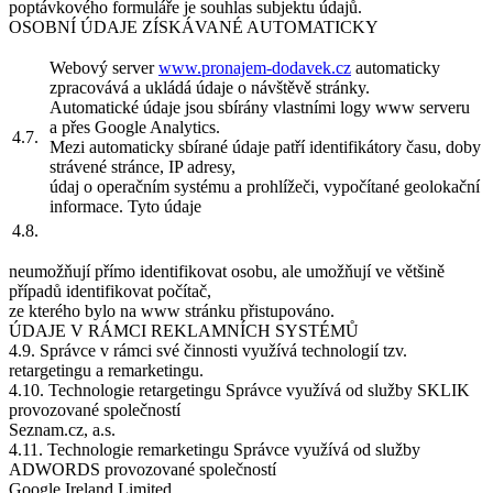
poptávkového formuláře je souhlas subjektu údajů.
OSOBNÍ ÚDAJE ZÍSKÁVANÉ AUTOMATICKY
Webový server
www.pronajem-dodavek.cz
automaticky
zpracovává a ukládá údaje o návštěvě stránky.
Automatické údaje jsou sbírány vlastními logy www serveru
a přes Google Analytics.
4.7.
Mezi automaticky sbírané údaje patří identifikátory času, doby
strávené stránce, IP adresy,
údaj o operačním systému a prohlížeči, vypočítané geolokační
informace. Tyto údaje
4.8.
neumožňují přímo identifikovat osobu, ale umožňují ve většině
případů identifikovat počítač,
ze kterého bylo na www stránku přistupováno.
ÚDAJE V RÁMCI REKLAMNÍCH SYSTÉMŮ
4.9. Správce v rámci své činnosti využívá technologií tzv.
retargetingu a remarketingu.
4.10. Technologie retargetingu Správce využívá od služby SKLIK
provozované společností
Seznam.cz, a.s.
4.11. Technologie remarketingu Správce využívá od služby
ADWORDS provozované společností
Google Ireland Limited.