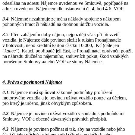
odesílána na adresu Nájemce uvedenou ve Smlouvě, popřípadě na
adresu uvedenou Nájemcem dle ustanovení čl. 4, bod 4.6. VOP.
3.4
.
Nájemné nezahrnuje zejména náklady spojené s nákupem
pohonných hmot či nákladů na drobnou údržbu vozidla.
3.5.
Před zahájením doby nájmu, nejpozději však při převzetí
vozidla, je Nájemce dále povinen složit k rukám Pronajímatele
v hotovosti, nebo kreditní kartou částku 10.000,- Kč (dále jen
"
kauce
"). Kauci, popřípadě její část, je Pronajímatel oprávněn použít
na náhradu dlužného nájemního, smluvních pokut, škod vzniklých
porušením Smlouvy a/nebo VOP ze strany Nájemce.
4. Práva a povinnosti Nájemce
4.1
.
Nájemce musí splňovat zákonné podmínky pro řízení
motorového vozidla a je povinen užívat vozidlo pouze za účelem,
pro který je určeno, jinak obvyklým způsobem.
4.2
.
Nájemce je povinen užívat vozidlo v souladu s podmínkami
Smlouvy, VOP a obecně závazných právních předpisů.
4.3
. Nájemce je povinen počínat si tak, aby na vozidle nebo jeho
části či jeho příslušenství nevznikla škoda, nedošlo k jeho