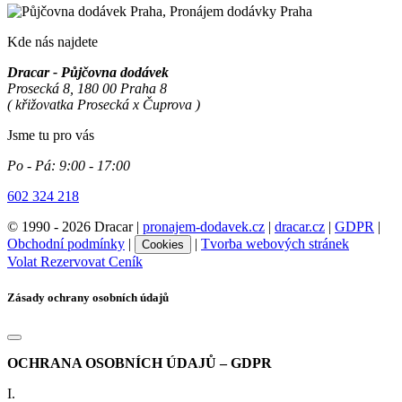
Kde nás najdete
Dracar - Půjčovna dodávek
Prosecká 8, 180 00 Praha 8
( křižovatka Prosecká x Čuprova )
Jsme tu pro vás
Po - Pá:
9:00 - 17:00
602 324 218
© 1990 - 2026 Dracar |
pronajem-dodavek.cz
|
dracar.cz
|
GDPR
|
Obchodní podmínky
|
|
Tvorba webových stránek
Cookies
Volat
Rezervovat
Ceník
Zásady ochrany osobních údajů
OCHRANA OSOBNÍCH ÚDAJŮ – GDPR
I.