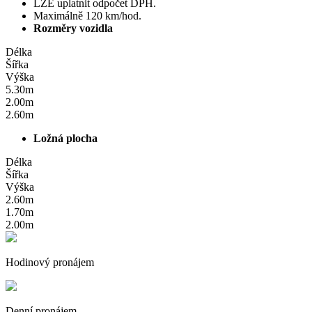
LZE uplatnit odpočet DPH.
Maximálně 120 km/hod.
Rozměry vozidla
Délka
Šířka
Výška
5.30m
2.00m
2.60m
Ložná plocha
Délka
Šířka
Výška
2.60m
1.70m
2.00m
Hodinový pronájem
Denní pronájem