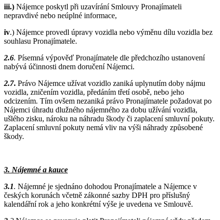
iii.)
Nájemce poskytl při uzavírání Smlouvy Pronajímateli
nepravdivé nebo neúplné informace,
iv
.) Nájemce provedl úpravy vozidla nebo výměnu dílu vozidla bez
souhlasu Pronajímatele.
2.6
.
Písemná výpověď Pronajímatele dle předchozího ustanovení
nabývá účinnosti dnem doručení Nájemci.
2.7
.
Právo Nájemce užívat vozidlo zaniká uplynutím doby nájmu
vozidla, zničením vozidla, předáním třetí osobě, nebo jeho
odcizením. Tím ovšem nezaniká právo Pronajímatele požadovat po
Nájemci úhradu dlužného nájemného za dobu užívání vozidla,
ušlého zisku, nároku na náhradu škody či zaplacení smluvní pokuty.
Zaplacení smluvní pokuty nemá vliv na výši náhrady způsobené
škody.
3. Nájemné a kauce
3.1
.
Nájemné je sjednáno dohodou Pronajímatele a Nájemce v
českých korunách včetně zákonné sazby DPH pro příslušný
kalendářní rok a jeho konkrétní výše je uvedena ve Smlouvě.