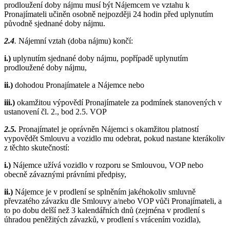
prodloužení doby nájmu musí být Nájemcem ve vztahu k
Pronajímateli učiněn osobně nejpozději 24 hodin před uplynutím
původně sjednané doby nájmu.
2.4
.
Nájemní vztah (doba nájmu) končí:
i.)
uplynutím sjednané doby nájmu, popřípadě uplynutím
prodloužené doby nájmu,
ii.)
dohodou Pronajímatele a Nájemce nebo
iii.)
okamžitou výpovědí Pronajímatele za podmínek stanovených v
ustanovení čl. 2., bod 2.5. VOP
2.5.
Pronajímatel je oprávněn Nájemci s okamžitou platností
vypovědět Smlouvu a vozidlo mu odebrat, pokud nastane kterákoliv
z těchto skutečností:
i.)
Nájemce užívá vozidlo v rozporu se Smlouvou, VOP nebo
obecně závaznými právními předpisy,
ii.)
Nájemce je v prodlení se splněním jakéhokoliv smluvně
převzatého závazku dle Smlouvy a/nebo VOP vůči Pronajímateli, a
to po dobu delší než 3 kalendářních dnů (zejména v prodlení s
úhradou peněžitých závazků, v prodlení s vrácením vozidla),