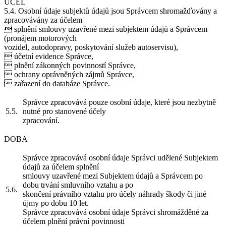
ÚČEL
5.4. Osobní údaje subjektů údajů jsou Správcem shromažďovány a
zpracovávány za účelem
 splnění smlouvy uzavřené mezi subjektem údajů a Správcem
(pronájem motorových
vozidel, autodopravy, poskytování služeb autoservisu),
 účetní evidence Správce,
 plnění zákonných povinností Správce,
 ochrany oprávněných zájmů Správce,
 zařazení do databáze Správce.
Správce zpracovává pouze osobní údaje, které jsou nezbytně
5.5.
nutné pro stanovené účely
zpracování.
DOBA
Správce zpracovává osobní údaje Správci udělené Subjektem
údajů za účelem splnění
smlouvy uzavřené mezi Subjektem údajů a Správcem po
dobu trvání smluvního vztahu a po
5.6.
skončení právního vztahu pro účely náhrady škody či jiné
újmy po dobu 10 let.
Správce zpracovává osobní údaje Správci shromážděné za
účelem plnění právní povinnosti