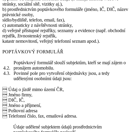
stránky, sociální sítě, vizitky aj.),
b) prostřednictvím poptávkového formuláře (jméno, IČ, DIČ, název
právnické osoby,
sídlo/bydliště, telefon, email, fax),
c) automaticky z návštěvnosti stránky,
d) veřejně přístupné rejstříky, seznamy a evidence (např. obchodní
rejstřík, živnostenský rejstřík,
katastr nemovitostí, veřejný telefonní seznam apod.).
POPTÁVKOVÝ FORMULÁŘ
Poptávkový formulář slouží subjektům, kteří se mají zájem o
4.2.
pronájem automobilu.
4.3.
Povinné pole pro vytvoření objednávky jsou, a tedy
udělenými osobními údaji jsou:
 Údaj o jízdě mimo území ČR,
 Jméno firmy,
 DIČ, IČ,
 Jméno a příjmení,
 Poštovní adresa
 Telefonní číslo, fax, emailová adresa.
Údaje udělené subjektem údajů prostřednictvím