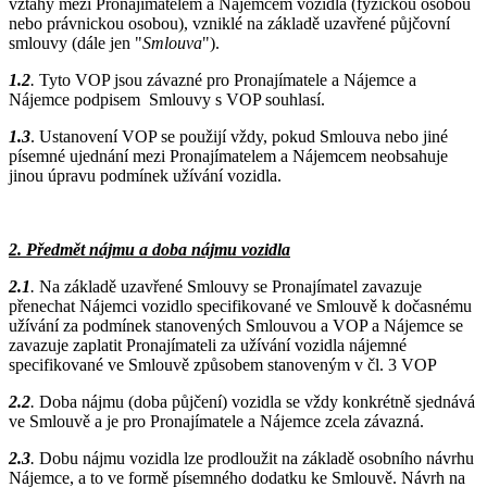
vztahy mezi Pronajímatelem a Nájemcem vozidla (fyzickou osobou
nebo právnickou osobou), vzniklé na základě uzavřené půjčovní
smlouvy (dále jen "
Smlouva
").
1.2
.
Tyto VOP jsou závazné pro Pronajímatele a Nájemce a
Nájemce podpisem Smlouvy s VOP souhlasí.
1.3
. Ustanovení VOP se použijí vždy, pokud Smlouva nebo jiné
písemné ujednání mezi Pronajímatelem a Nájemcem neobsahuje
jinou úpravu podmínek užívání vozidla.
2. Předmět nájmu a doba nájmu vozidla
2.1
.
Na základě uzavřené Smlouvy se Pronajímatel zavazuje
přenechat Nájemci vozidlo specifikované ve Smlouvě k dočasnému
užívání za podmínek stanovených Smlouvou a VOP a Nájemce se
zavazuje zaplatit Pronajímateli za užívání vozidla nájemné
specifikované ve Smlouvě způsobem stanoveným v čl. 3 VOP
2.2
.
Doba nájmu (doba půjčení) vozidla se vždy konkrétně sjednává
ve Smlouvě a je pro Pronajímatele a Nájemce zcela závazná.
2.3
.
Dobu nájmu vozidla lze prodloužit na základě osobního návrhu
Nájemce, a to ve formě písemného dodatku ke Smlouvě. Návrh na