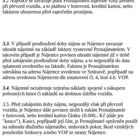
3
.2
Nájemce se zavazuje platit Pronajímateli nájemné vždy předem
při převzetí vozidla, a to platbou v hotovosti, kreditní kartou, nebo
fakturou uhrazenou před započetím pronájmu.
3.3
. V případě prodloužení doby nájmu se Nájemce zavazuje
uhradit nájemné na základě faktury vystavené Pronajímatelem. V
takovém případě je Nájemce povinen uhradit nájemné již v době
před zahájením prodloužené doby nájmu, a to nejpozději do data
splatnosti uvedeného na faktuře. Faktura je Pronajímatelem
odesílána na adresu Nájemce uvedenou ve Smlouvě, popřípadě na
adresu uvedenou Nájemcem dle ustanovení čl. 4, bod 4.6. VOP.
3.4
.
Nájemné nezahrnuje zejména náklady spojené s nákupem
pohonných hmot či nákladů na drobnou údržbu vozidla.
3.5.
Před zahájením doby nájmu, nejpozději však při převzetí
vozidla, je Nájemce dále povinen složit k rukám Pronajímatele
v hotovosti, nebo kreditní kartou částku 10.000,- Kč (dále jen
"
kauce
"). Kauci, popřípadě její část, je Pronajímatel oprávněn použít
na náhradu dlužného nájemního, smluvních pokut, škod vzniklých
porušením Smlouvy a/nebo VOP ze strany Nájemce.