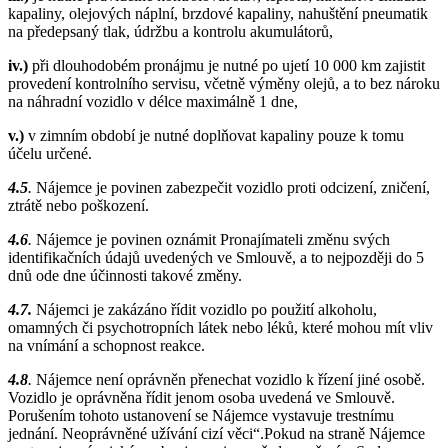
kapaliny, olejových náplní, brzdové kapaliny, nahuštění pneumatik
na předepsaný tlak, údržbu a kontrolu akumulátorů,
iv.)
při dlouhodobém pronájmu je nutné po ujetí 10 000 km zajistit
provedení kontrolního servisu, včetně výměny olejů, a to bez nároku
na náhradní vozidlo v délce maximálně 1 dne,
v.)
v zimním období je nutné doplňovat kapaliny pouze k tomu
účelu určené.
4.5
.
Nájemce je povinen zabezpečit vozidlo proti odcizení, zničení,
ztrátě nebo poškození.
4.6
.
Nájemce je povinen oznámit Pronajímateli změnu svých
identifikačních údajů uvedených ve Smlouvě, a to nejpozději do 5
dnů ode dne účinnosti takové změny.
4.7.
Nájemci je zakázáno řídit vozidlo po použití alkoholu,
omamných či psychotropních látek nebo léků, které mohou mít vliv
na vnímání a schopnost reakce.
4.8
.
Nájemce není oprávněn přenechat vozidlo k řízení jiné osobě.
Vozidlo je oprávněna řídit jenom osoba uvedená ve Smlouvě.
Porušením tohoto ustanovení se Nájemce vystavuje trestnímu
jednání. Neoprávněné užívání cizí věci“.Pokud na straně Nájemce