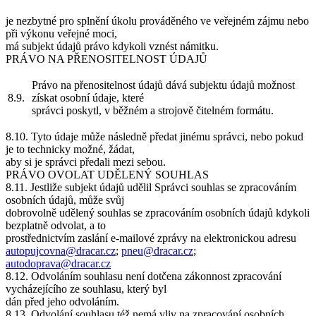
je nezbytné pro splnění úkolu prováděného ve veřejném zájmu nebo
při výkonu veřejné moci,
má subjekt údajů právo kdykoli vznést námitku.
PRÁVO NA PŘENOSITELNOST ÚDAJŮ
Právo na přenositelnost údajů dává subjektu údajů možnost
8.9.
získat osobní údaje, které
správci poskytl, v běžném a strojově čitelném formátu.
8.10. Tyto údaje může následně předat jinému správci, nebo pokud
je to technicky možné, žádat,
aby si je správci předali mezi sebou.
PRÁVO OVOLAT UDĚLENÝ SOUHLAS
8.11. Jestliže subjekt údajů udělil Správci souhlas se zpracováním
osobních údajů, může svůj
dobrovolně udělený souhlas se zpracováním osobních údajů kdykoli
bezplatně odvolat, a to
prostřednictvím zaslání e-mailové zprávy na elektronickou adresu
autopujcovna@dracar.cz
;
pneu@dracar.cz
;
autodoprava@dracar.cz
8.12. Odvoláním souhlasu není dotčena zákonnost zpracování
vycházejícího ze souhlasu, který byl
dán před jeho odvoláním.
8.13. Odvolání souhlasu též nemá vliv na zpracování osobních