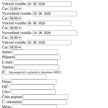
Vrácení vozidla
Čas
Vyzvednutí vozidla
Čas
Vrácení vozidla
Čas
Vyzvednutí vozidla
Čas
Vrácení vozidla
Čas
Jméno
Příjmení
E-mail
Telefon
IČ
Automatické vyplnění z databáze ARES
Firma
DIČ
Ulice
Číslo popisné
Č. orientační
Město