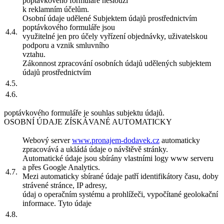
poptávkového formuláře neslouží
k reklamním účelům.
Osobní údaje udělené Subjektem údajů prostřednictvím
poptávkového formuláře jsou
4.4.
využitelné jen pro účely vyřízení objednávky, uživatelskou
podporu a vznik smluvního
vztahu.
Zákonnost zpracování osobních údajů udělených subjektem
údajů prostřednictvím
4.5.
4.6.
poptávkového formuláře je souhlas subjektu údajů.
OSOBNÍ ÚDAJE ZÍSKÁVANÉ AUTOMATICKY
Webový server
www.pronajem-dodavek.cz
automaticky
zpracovává a ukládá údaje o návštěvě stránky.
Automatické údaje jsou sbírány vlastními logy www serveru
a přes Google Analytics.
4.7.
Mezi automaticky sbírané údaje patří identifikátory času, doby
strávené stránce, IP adresy,
údaj o operačním systému a prohlížeči, vypočítané geolokační
informace. Tyto údaje
4.8.