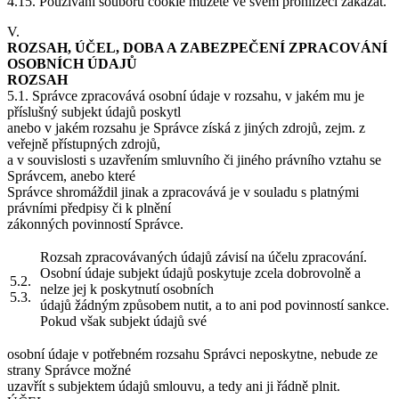
4.15. Používání souborů cookie můžete ve svém prohlížeči zakázat.
V.
ROZSAH, ÚČEL, DOBA A ZABEZPEČENÍ ZPRACOVÁNÍ
OSOBNÍCH ÚDAJŮ
ROZSAH
5.1. Správce zpracovává osobní údaje v rozsahu, v jakém mu je
příslušný subjekt údajů poskytl
anebo v jakém rozsahu je Správce získá z jiných zdrojů, zejm. z
veřejně přístupných zdrojů,
a v souvislosti s uzavřením smluvního či jiného právního vztahu se
Správcem, anebo které
Správce shromáždil jinak a zpracovává je v souladu s platnými
právními předpisy či k plnění
zákonných povinností Správce.
Rozsah zpracovávaných údajů závisí na účelu zpracování.
Osobní údaje subjekt údajů poskytuje zcela dobrovolně a
5.2.
nelze jej k poskytnutí osobních
5.3.
údajů žádným způsobem nutit, a to ani pod povinností sankce.
Pokud však subjekt údajů své
osobní údaje v potřebném rozsahu Správci neposkytne, nebude ze
strany Správce možné
uzavřít s subjektem údajů smlouvu, a tedy ani ji řádně plnit.