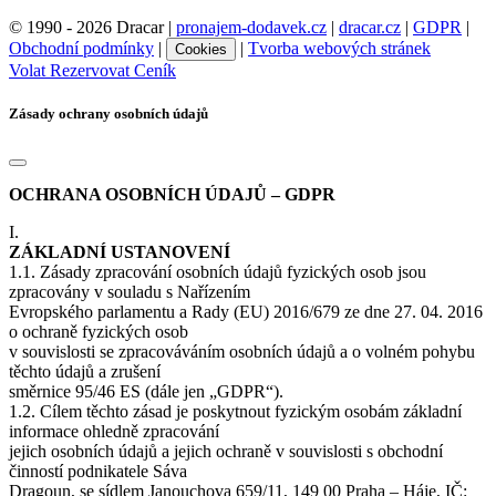
© 1990 - 2026 Dracar |
pronajem-dodavek.cz
|
dracar.cz
|
GDPR
|
Obchodní podmínky
|
|
Tvorba webových stránek
Cookies
Volat
Rezervovat
Ceník
Zásady ochrany osobních údajů
OCHRANA OSOBNÍCH ÚDAJŮ – GDPR
I.
ZÁKLADNÍ USTANOVENÍ
1.1. Zásady zpracování osobních údajů fyzických osob jsou
zpracovány v souladu s Nařízením
Evropského parlamentu a Rady (EU) 2016/679 ze dne 27. 04. 2016
o ochraně fyzických osob
v souvislosti se zpracováváním osobních údajů a o volném pohybu
těchto údajů a zrušení
směrnice 95/46 ES (dále jen „GDPR“).
1.2. Cílem těchto zásad je poskytnout fyzickým osobám základní
informace ohledně zpracování
jejich osobních údajů a jejich ochraně v souvislosti s obchodní
činností podnikatele Sáva
Dragoun, se sídlem Janouchova 659/11, 149 00 Praha – Háje, IČ: