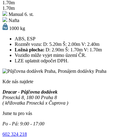
1.70m
1.70m
Manual 6. st.
Nafta
1000 kg
ABS, ESP
Rozměr vozu: D: 5.20m Š: 2.00m V: 2.40m
Ložná plocha:
D: 2.90m Š: 1.70m V: 1.70m
Vozidlo může vyjet mimo území ČR.
LZE uplatnit odpočet DPH.
Kde nás najdete
Dracar - Půjčovna dodávek
Prosecká 8, 180 00 Praha 8
( křižovatka Prosecká x Čuprova )
Jsme tu pro vás
Po - Pá:
9:00 - 17:00
602 324 218