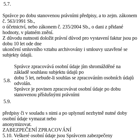
5.7.
Správce po dobu stanovenou právními předpisy, a to zejm. zákonem
č. 563/1991 Sb.,
o účetnictví, nebo zákonem č. 235/2004 Sb., o dani z přidané
hodnoty, v platném znění.
Z důvodu nutnosti doložit právní důvod pro vystavení faktur jsou po
dobu 10 let ode dne
ukončení smluvního vztahu archivovány i smlouvy uzavřené se
subjekty údajů.
Správce zpracovává osobní údaje jím shromážděné na
základě souhlasu subjektu údajů po
dobu 5 let, nebude-li souhlas se zpracováním osobních údajů
5.8.
odvolán.
Správce je povinen zpracovávat osobní údaje po dobu
stanovenou příslušnými právními
5.9.
předpisy či v souladu s nimi a po uplynutí nezbytně nutné doby
osobní údaje vymazat nebo
anonymizovat.
ZABEZPEČENÍ ZPRACOVÁNÍ
5.10. Veškeré osobní údaje jsou Správcem zabezpečeny