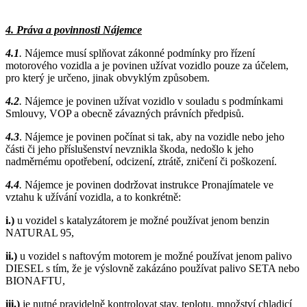
4. Práva a povinnosti Nájemce
4.1
.
Nájemce musí splňovat zákonné podmínky pro řízení
motorového vozidla a je povinen užívat vozidlo pouze za účelem,
pro který je určeno, jinak obvyklým způsobem.
4.2
.
Nájemce je povinen užívat vozidlo v souladu s podmínkami
Smlouvy, VOP a obecně závazných právních předpisů.
4.3
. Nájemce je povinen počínat si tak, aby na vozidle nebo jeho
části či jeho příslušenství nevznikla škoda, nedošlo k jeho
nadměrnému opotřebení, odcizení, ztrátě, zničení či poškození.
4.4
.
Nájemce je povinen dodržovat instrukce Pronajímatele ve
vztahu k užívání vozidla, a to konkrétně:
i.)
u vozidel s katalyzátorem je možné používat jenom benzin
NATURAL 95,
ii.)
u vozidel s naftovým motorem je možné používat jenom palivo
DIESEL s tím, že je výslovně zakázáno používat palivo SETA nebo
BIONAFTU,
iii.)
je nutné pravidelně kontrolovat stav, teplotu, množství chladicí