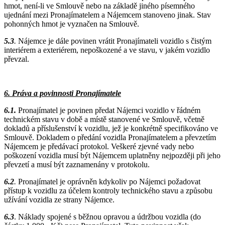
hmot, není-li ve Smlouvě nebo na základě jiného písemného
ujednání mezi Pronajímatelem a Nájemcem stanoveno jinak. Stav
pohonných hmot je vyznačen na Smlouvě.
5.3
.
Nájemce je dále povinen vrátit Pronajímateli vozidlo s čistým
interiérem a exteriérem, nepoškozené a ve stavu, v jakém vozidlo
převzal.
6. Práva a povinnosti Pronajímatele
6.1.
Pronajímatel je povinen předat Nájemci vozidlo v řádném
technickém stavu v době a místě stanovené ve Smlouvě, včetně
dokladů a příslušenství k vozidlu, jež je konkrétně specifikováno ve
Smlouvě. Dokladem o předání vozidla Pronajímatelem a převzetím
Nájemcem je předávací protokol. Veškeré zjevné vady nebo
poškození vozidla musí být Nájemcem uplatněny nejpozději při jeho
převzetí a musí být zaznamenány v protokolu.
6.2
.
Pronajímatel je oprávněn kdykoliv po Nájemci požadovat
přístup k vozidlu za účelem kontroly technického stavu a způsobu
užívání vozidla ze strany Nájemce.
6.3
. Náklady spojené s běžnou opravou a údržbou vozidla (do