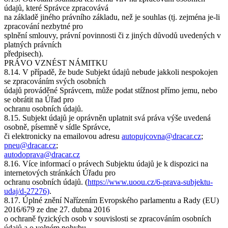
údajů, které Správce zpracovává
na základě jiného právního základu, než je souhlas (tj. zejména je-li
zpracování nezbytné pro
splnění smlouvy, právní povinnosti či z jiných důvodů uvedených v
platných právních
předpisech).
PRÁVO VZNÉST NÁMITKU
8.14. V případě, že bude Subjekt údajů nebude jakkoli nespokojen
se zpracováním svých osobních
údajů prováděné Správcem, může podat stížnost přímo jemu, nebo
se obrátit na Úřad pro
ochranu osobních údajů.
8.15. Subjekt údajů je oprávněn uplatnit svá práva výše uvedená
osobně, písemně v sídle Správce,
či elektronicky na emailovou adresu
autopujcovna@dracar.cz
;
pneu@dracar.cz
;
autodoprava@dracar.cz
8.16. Více informací o právech Subjektu údajů je k dispozici na
internetových stránkách Úřadu pro
ochranu osobních údajů. (
https://www.uoou.cz/6-prava-subjektu-
udaj/d-27276)
.
8.17. Úplné znění Nařízením Evropského parlamentu a Rady (EU)
2016/679 ze dne 27. dubna 2016
o ochraně fyzických osob v souvislosti se zpracováním osobních
údajů a o volném pohybu