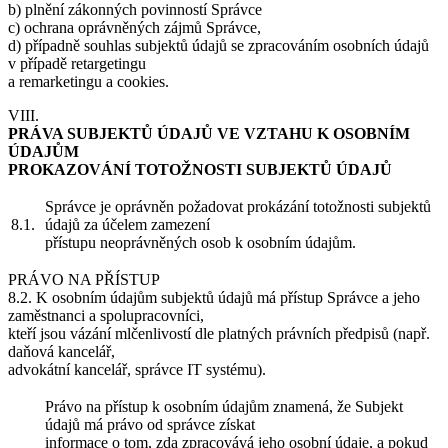
b) plnění zákonných povinností Správce
c) ochrana oprávněných zájmů Správce,
d) případně souhlas subjektů údajů se zpracováním osobních údajů
v případě retargetingu
a remarketingu a cookies.
VIII.
PRÁVA SUBJEKTŮ ÚDAJŮ VE VZTAHU K OSOBNÍM
ÚDAJŮM
PROKAZOVÁNÍ TOTOŽNOSTI SUBJEKTŮ ÚDAJŮ
Správce je oprávněn požadovat prokázání totožnosti subjektů
8.1.
údajů za účelem zamezení
přístupu neoprávněných osob k osobním údajům.
PRÁVO NA PŘÍSTUP
8.2. K osobním údajům subjektů údajů má přístup Správce a jeho
zaměstnanci a spolupracovníci,
kteří jsou vázání mlčenlivostí dle platných právních předpisů (např.
daňová kancelář,
advokátní kancelář, správce IT systému).
Právo na přístup k osobním údajům znamená, že Subjekt
údajů má právo od správce získat
informace o tom, zda zpracovává jeho osobní údaje, a pokud