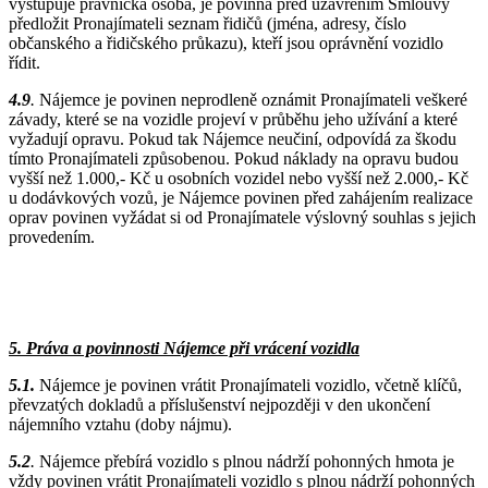
vystupuje právnická osoba, je povinna před uzavřením Smlouvy
předložit Pronajímateli seznam řidičů (jména, adresy, číslo
občanského a řidičského průkazu), kteří jsou oprávnění vozidlo
řídit.
4.9
.
Nájemce je povinen neprodleně oznámit Pronajímateli veškeré
závady, které se na vozidle projeví v průběhu jeho užívání a které
vyžadují opravu. Pokud tak Nájemce neučiní, odpovídá za škodu
tímto Pronajímateli způsobenou. Pokud náklady na opravu budou
vyšší než 1.000,- Kč u osobních vozidel nebo vyšší než 2.000,- Kč
u dodávkových vozů, je Nájemce povinen před zahájením realizace
oprav povinen vyžádat si od Pronajímatele výslovný souhlas s jejich
provedením.
5. Práva a povinnosti Nájemce při vrácení vozidla
5.1.
Nájemce je povinen vrátit Pronajímateli vozidlo, včetně klíčů,
převzatých dokladů a příslušenství nejpozději v den ukončení
nájemního vztahu (doby nájmu).
5.2
.
Nájemce přebírá vozidlo s plnou nádrží pohonných hmota je
vždy povinen vrátit Pronajímateli vozidlo s plnou nádrží pohonných