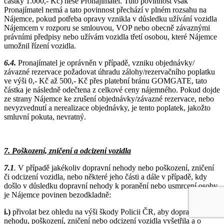
částky 1.000,- Kč) nese Pronajímatel. Tuto povinnost však
Pronajímatel nemá a tato povinnost přechází v plném rozsahu na
Nájemce, pokud potřeba opravy vznikla v důsledku užívání vozidla
Nájemcem v rozporu se smlouvou, VOP nebo obecně závaznými
právními předpisy nebo užívám vozidla třetí osobou, které Nájemce
umožnil řízení vozidla.
6.4.
Pronajímatel je oprávněn v případě, vzniku objednávky/
závazné rezervace požadovat úhradu zálohy/rezervačního poplatku
ve výši 0,- Kč až 500,- Kč přes platební bránu GOMGATE, tato
částka je následně odečtena z celkové ceny nájemného. Pokud dojde
ze strany Nájemce ke zrušení objednávky/závazné rezervace, nebo
nevyzvednutí a nerealizace objednávky, je tento poplatek, jakožto
smluvní pokuta, nevratný.
7. Poškození, zničení a odcizení vozidla
7.1
.
V případě jakékoliv dopravní nehody nebo poškození, zničení
či odcizení vozidla, nebo některé jeho části a dále v případě, kdy
došlo v důsledku dopravní nehody k poranění nebo usmrcení osoby,
je Nájemce povinen bezodkladně:
i.)
přivolat bez ohledu na výši škody Policii ČR, aby dopravní
nehodu, poškození, zničení nebo odcizení vozidla vyšetřila a o