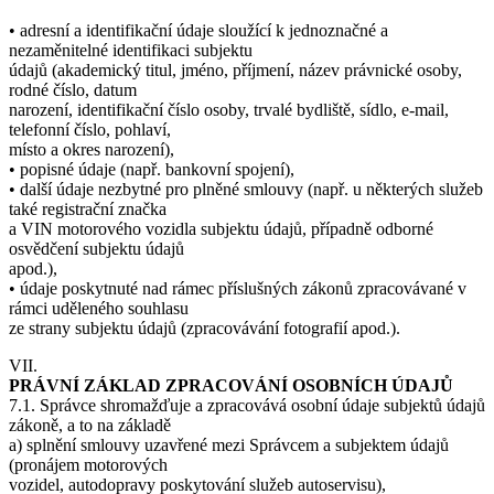
• adresní a identifikační údaje sloužící k jednoznačné a
nezaměnitelné identifikaci subjektu
údajů (akademický titul, jméno, příjmení, název právnické osoby,
rodné číslo, datum
narození, identifikační číslo osoby, trvalé bydliště, sídlo, e-mail,
telefonní číslo, pohlaví,
místo a okres narození),
• popisné údaje (např. bankovní spojení),
• další údaje nezbytné pro plněné smlouvy (např. u některých služeb
také registrační značka
a VIN motorového vozidla subjektu údajů, případně odborné
osvědčení subjektu údajů
apod.),
• údaje poskytnuté nad rámec příslušných zákonů zpracovávané v
rámci uděleného souhlasu
ze strany subjektu údajů (zpracovávání fotografií apod.).
VII.
PRÁVNÍ ZÁKLAD ZPRACOVÁNÍ OSOBNÍCH ÚDAJŮ
7.1. Správce shromažďuje a zpracovává osobní údaje subjektů údajů
zákoně, a to na základě
a) splnění smlouvy uzavřené mezi Správcem a subjektem údajů
(pronájem motorových
vozidel, autodopravy poskytování služeb autoservisu),