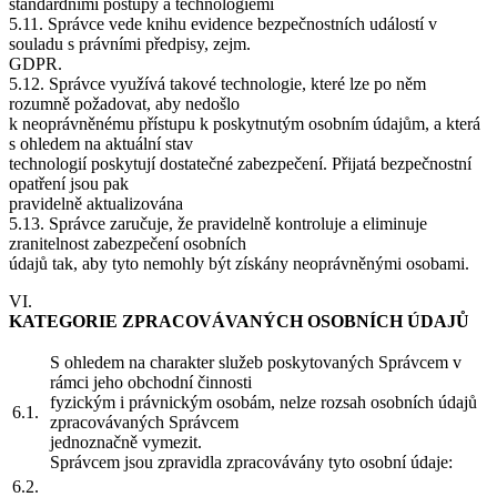
standardními postupy a technologiemi
5.11. Správce vede knihu evidence bezpečnostních událostí v
souladu s právními předpisy, zejm.
GDPR.
5.12. Správce využívá takové technologie, které lze po něm
rozumně požadovat, aby nedošlo
k neoprávněnému přístupu k poskytnutým osobním údajům, a která
s ohledem na aktuální stav
technologií poskytují dostatečné zabezpečení. Přijatá bezpečnostní
opatření jsou pak
pravidelně aktualizována
5.13. Správce zaručuje, že pravidelně kontroluje a eliminuje
zranitelnost zabezpečení osobních
údajů tak, aby tyto nemohly být získány neoprávněnými osobami.
VI.
KATEGORIE ZPRACOVÁVANÝCH OSOBNÍCH ÚDAJŮ
S ohledem na charakter služeb poskytovaných Správcem v
rámci jeho obchodní činnosti
fyzickým i právnickým osobám, nelze rozsah osobních údajů
6.1.
zpracovávaných Správcem
jednoznačně vymezit.
Správcem jsou zpravidla zpracovávány tyto osobní údaje:
6.2.