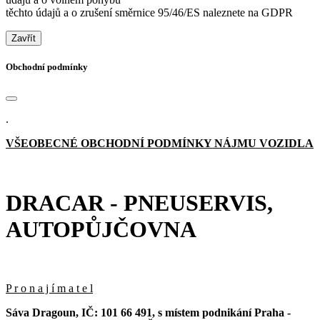
těchto údajů a o zrušení směrnice 95/46/ES naleznete na GDPR
Zavřít
Obchodní podmínky
.
VŠEOBECNÉ OBCHODNÍ PODMÍNKY NÁJMU VOZIDLA
DRACAR - PNEUSERVIS,
AUTOPŮJČOVNA
P r o n a j í m a t e l
Sáva Dragoun, IČ: 101 66 491, s místem podnikání Praha -