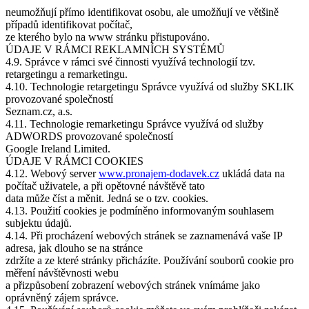
neumožňují přímo identifikovat osobu, ale umožňují ve většině
případů identifikovat počítač,
ze kterého bylo na www stránku přistupováno.
ÚDAJE V RÁMCI REKLAMNÍCH SYSTÉMŮ
4.9. Správce v rámci své činnosti využívá technologií tzv.
retargetingu a remarketingu.
4.10. Technologie retargetingu Správce využívá od služby SKLIK
provozované společností
Seznam.cz, a.s.
4.11. Technologie remarketingu Správce využívá od služby
ADWORDS provozované společností
Google Ireland Limited.
ÚDAJE V RÁMCI COOKIES
4.12. Webový server
www.pronajem-dodavek.cz
ukládá data na
počítač uživatele, a při opětovné návštěvě tato
data může číst a měnit. Jedná se o tzv. cookies.
4.13. Použití cookies je podmíněno informovaným souhlasem
subjektu údajů.
4.14. Při procházení webových stránek se zaznamenává vaše IP
adresa, jak dlouho se na stránce
zdržíte a ze které stránky přicházíte. Používání souborů cookie pro
měření návštěvnosti webu
a přizpůsobení zobrazení webových stránek vnímáme jako
oprávněný zájem správce.