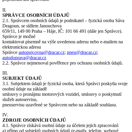
II.
SPRÁVCE OSOBNÍCH ÚDAJŮ
2.1. Správcem osobních údajů je podnikatel – fyzická osoba Sáva
Dragoun, se sídlem Janouchova
659/11, 149 00 Praha – Háje, IČ: 101 66 491 (dále jen Správce).
Správce je možné
kontaktovat písemně na výše uvedenou adresu nebo e-mailem na
elektronickou adresu
Správce
autopujcovna@dracar.cz
;
pneu@dracar.cz
;
autodoprava@dracar.cz
2.2. Správce nejmenoval pověřence pro ochranu osobních údajů.
III.
SUBJEKT ÚDAJŮ
3.1. Subjektem údajů je fyzická osoba, která Správci poskytla svoje
osobní údaje na základě
smlouvy o pronájmu motorových vozidel, smlouvy o poskytnutí
služeb autoservisu,
pneuservisu uzavřené se Správcem nebo na základě souhlasu.
IV.
ZDROJE OSOBNÍCH ÚDAJŮ
4.1. Správce získává osobní údaje za účelem jejich zpracování:
a) přímo od subjektů osobních údajů (e-maily, telefon, webové