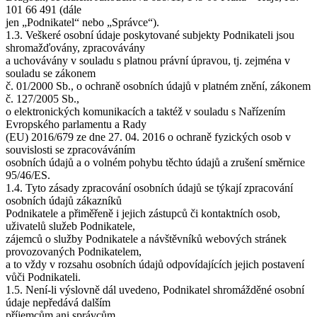
101 66 491 (dále
jen „Podnikatel“ nebo „Správce“).
1.3. Veškeré osobní údaje poskytované subjekty Podnikateli jsou
shromažďovány, zpracovávány
a uchovávány v souladu s platnou právní úpravou, tj. zejména v
souladu se zákonem
č. 01/2000 Sb., o ochraně osobních údajů v platném znění, zákonem
č. 127/2005 Sb.,
o elektronických komunikacích a taktéž v souladu s Nařízením
Evropského parlamentu a Rady
(EU) 2016/679 ze dne 27. 04. 2016 o ochraně fyzických osob v
souvislosti se zpracováváním
osobních údajů a o volném pohybu těchto údajů a zrušení směrnice
95/46/ES.
1.4. Tyto zásady zpracování osobních údajů se týkají zpracování
osobních údajů zákazníků
Podnikatele a přiměřeně i jejich zástupců či kontaktních osob,
uživatelů služeb Podnikatele,
zájemců o služby Podnikatele a návštěvníků webových stránek
provozovaných Podnikatelem,
a to vždy v rozsahu osobních údajů odpovídajících jejich postavení
vůči Podnikateli.
1.5. Není-li výslovně dál uvedeno, Podnikatel shromážděné osobní
údaje nepředává dalším
příjemcům ani správcům.