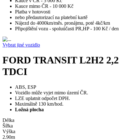
Kauce v ČR - 5 000 Kč
Kauce mimo ČR - 10 000 Kč
Platba v hotovosti
nebo předautorizací na platební kartě
Nájezd do 4000km/měs. pronájmu, poté 4kč/km
Připojištění vozu - spoluúčasti PR,HP - 100 Kč / den
Vybrat jiné vozidlo
FORD TRANSIT L2H2 2,2
TDCI
ABS, ESP
Vozidlo může vyjet mimo území ČR.
LZE uplatnit odpočet DPH.
Maximálně 130 km/hod.
Ložná plocha
Délka
Šířka
Výška
2.90m